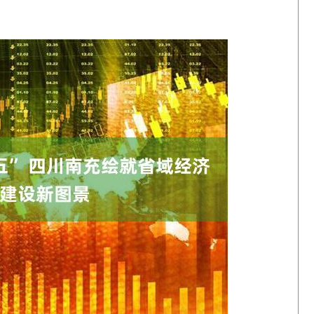
沪深300
4694.44
1.42%
43.13
0.93%