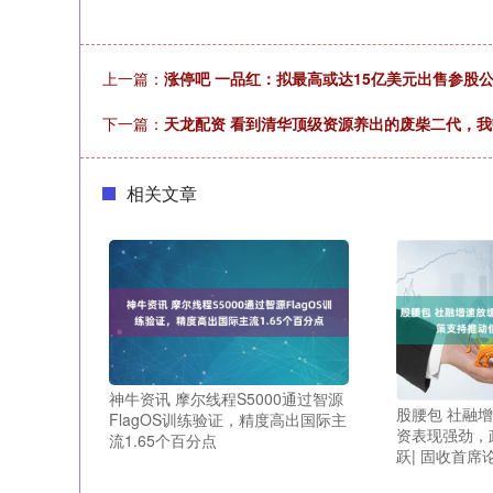
上一篇：
涨停吧 一品红：拟最高或达15亿美元出售参股公司美国
下一篇：
天龙配资 看到清华顶级资源养出的废柴二代，
相关文章
神牛资讯 摩尔线程S5000通过智源
股腰包 社融
FlagOS训练验证，精度高出国际主
资表现强劲，
流1.65个百分点
跃| 固收首席