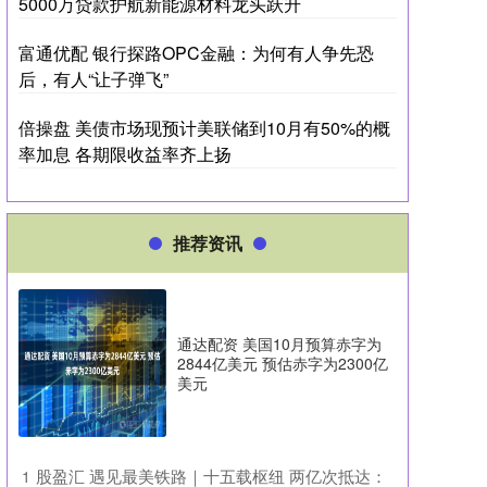
5000万贷款护航新能源材料龙头跃升
富通优配 银行探路OPC金融：为何有人争先恐
后，有人“让子弹飞”
倍操盘 美债市场现预计美联储到10月有50%的概
率加息 各期限收益率齐上扬
推荐资讯
通达配资 美国10月预算赤字为
2844亿美元 预估赤字为2300亿
美元
​股盈汇 遇见最美铁路｜十五载枢纽 两亿次抵达：
1