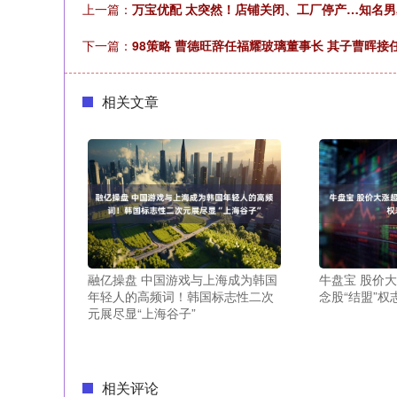
上一篇：
万宝优配 太突然！店铺关闭、工厂停产…知名
下一篇：
98策略 曹德旺辞任福耀玻璃董事长 其子曹晖接
相关文章
融亿操盘 中国游戏与上海成为韩国
牛盘宝 股价
年轻人的高频词！韩国标志性二次
念股“结盟”
元展尽显“上海谷子”
相关评论