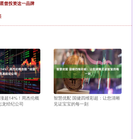
男星曾投资这一品牌
任
大涨超14%！周杰伦概
智慧优配 国健四维彩超：让您清晰
权志龙经纪公司
见证宝宝的每一刻