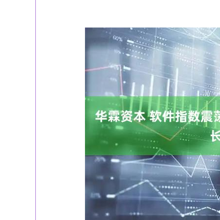
深证成指
14269.51
13.50
0.35%
159.39