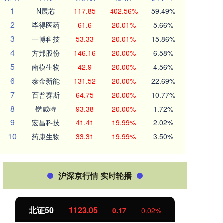
1
N展芯
117.85
402.56%
59.49%
2
毕得医药
61.6
20.01%
5.66%
3
一博科技
53.33
20.01%
15.86%
4
方邦股份
146.16
20.00%
6.58%
5
南模生物
42.9
20.00%
4.56%
6
泰金新能
131.52
20.00%
22.69%
7
百普赛斯
64.75
20.00%
10.77%
8
锴威特
93.38
20.00%
1.72%
9
宏昌科技
41.41
19.99%
2.02%
10
药康生物
33.31
19.99%
3.50%
沪深京行情 实时轮播
北证50
1123.03
创业
0.16
0.01%