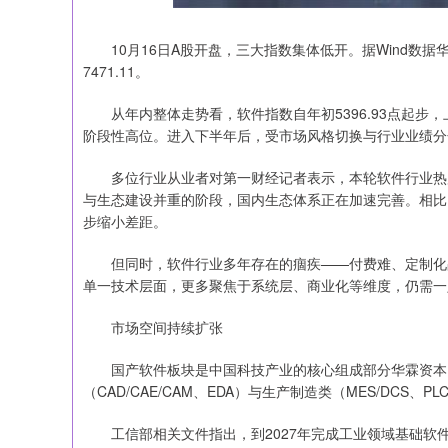
10月16日A股开盘，三大指数集体低开。据Wind数据华霖资
7471.11。
从年内整体走势看，软件指数自年初5396.93点起步，上
阶段性高位。进入下半年后，受市场风格切换与行业业绩分
多位行业从业者对第一财经记者表示，本轮软件行业热度
与生态建设并重的阶段，国内生态体系正在加速完善。相比
步缩小差距。
但同时，软件行业多年存在的痼疾——付费难、定制化占
单一技术层面，更多聚焦于系统层、商业化等维度，仍需一
市场空间持续扩张
国产软件板块是中国科技产业的核心组成部分华霖资本，
（CAD/CAE/CAM、EDA）与生产制造类（MES/DCS
工信部相关文件指出，到2027年完成工业领域基础软