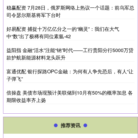
稳赢配资 7月28日，俄罗斯网络上热议一个话题：前乌军总
司令瑟尔斯基将军下台时
好易配资 捕捉十万亿亿分之一的“幽灵”：我们在大气
中“数”出了极稀有同位素氩-42
益阳指 金融“活水”注能“钠”时代——工行贵阳分行5000万贷
款护航新能源材料龙头跃升
富通优配 银行探路OPC金融：为何有人争先恐后，有人“让
子弹飞”
倍操盘 美债市场现预计美联储到10月有50%的概率加息 各
期限收益率齐上扬
推荐资讯