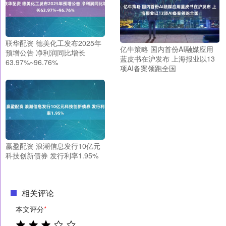
联华配资 德美化工发布2025年
亿牛策略 国内首份AI融媒应用
预增公告 净利润同比增长
蓝皮书在沪发布 上海报业以13
63.97%~96.76%
项AI备案领跑全国
赢盈配资 浪潮信息发行10亿元
科技创新债券 发行利率1.95%
相关评论
本文评分
*