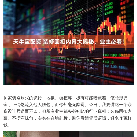
你家装修购买的瓷砖、地板、橱柜等，极有可能暗藏着一笔隐形佣
金，正悄然流入他人腰包，而你却毫无察觉。今日，我要讲述一个众
多设计师避而不谈，但所有业主都务必知晓的行业真相：装修回扣内
幕。不拐弯抹角，实实在在地剖析，助你看清背后逻辑，避免花冤枉
钱。