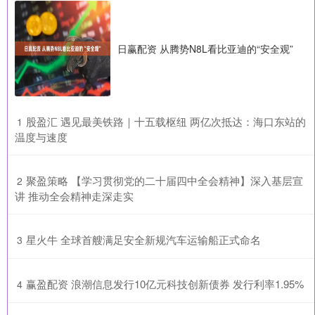
日赢配资 从腾势N8L看比亚迪的“安全观”
​股盈汇 遇见最美铁路｜十五载枢纽 两亿次抵达：海口东站的
1
温度与速度
​聚盈策略 【学习贯彻党的二十届四中全会精神】深入基层宣
2
讲 推动全会精神走深走实
​星火牛 全球首艘满足安全新规汽车运输船正式命名
3
​赢盈配资 浪潮信息发行10亿元科技创新债券 发行利率1.95%
4