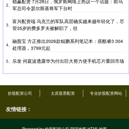
稳赢配资 7月28日，俄罗斯网络上热议一个话题：前乌
2、
军总司令瑟尔斯基将军下台时
富兴配资端 乌克兰的军队高层确实越来越年轻化了，尽
3、
管35岁的费多罗夫被解职了，但
融股宝 方正推出2026款鲲鹏系列笔记本：搭酷睿3 304
4、
处理器，3799元起
乐发 何庭波透露华为付出巨大努力使手机芯片重回市场
5、
炒股配资公司
太原股票配资
专业炒股配资网站
友情链接：
Powered by
炒股配资公司
RSS地图
HTML地图