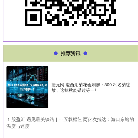
推荐资讯
捷元网 瘦西湖菊花会刷屏：500 种名菊绽
放，这抹秋韵错过等一年！
​股盈汇 遇见最美铁路｜十五载枢纽 两亿次抵达：海口东站的
1
温度与速度