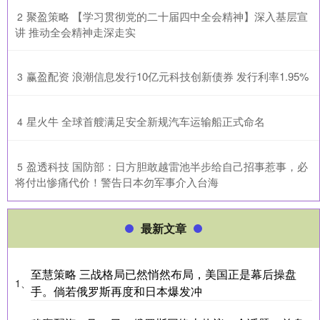
​聚盈策略 【学习贯彻党的二十届四中全会精神】深入基层宣
2
讲 推动全会精神走深走实
​赢盈配资 浪潮信息发行10亿元科技创新债券 发行利率1.95%
3
​星火牛 全球首艘满足安全新规汽车运输船正式命名
4
​盈透科技 国防部：日方胆敢越雷池半步给自己招事惹事，必
5
将付出惨痛代价！警告日本勿军事介入台海
最新文章
至慧策略 三战格局已然悄然布局，美国正是幕后操盘
1、
手。倘若俄罗斯再度和日本爆发冲