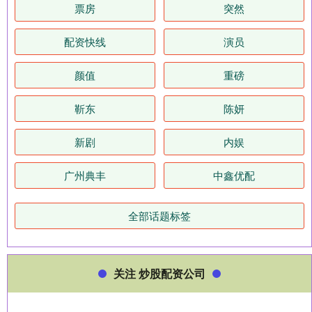
票房
突然
配资快线
演员
颜值
重磅
靳东
陈妍
新剧
内娱
广州典丰
中鑫优配
全部话题标签
关注 炒股配资公司