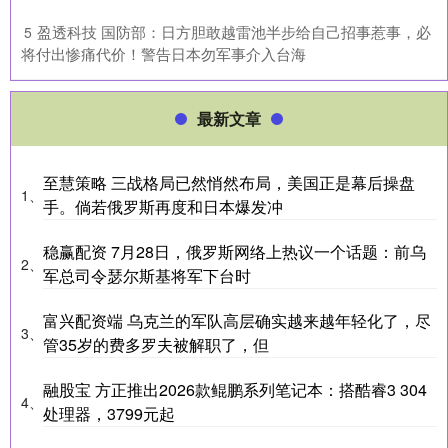
​盈透科技 国防部：日方胆敢越雷池半步给自己招事惹事，必
5
将付出惨痛代价！警告日本勿军事介入台海
最新文章
至慧策略 三战格局已然悄然布局，美国正是幕后操盘
1、
手。倘若俄罗斯再度和日本爆发冲
稳赢配资 7月28日，俄罗斯网络上热议一个话题：前乌
2、
军总司令瑟尔斯基将军下台时
富兴配资端 乌克兰的军队高层确实越来越年轻化了，尽
3、
管35岁的费多罗夫被解职了，但
融股宝 方正推出2026款鲲鹏系列笔记本：搭酷睿3 304
4、
处理器，3799元起