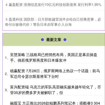
​赢盈配资 浪潮信息发行10亿元科技创新债券 发行利率1.95%
4
​盈透科技 国防部：日方胆敢越雷池半步给自己招事惹事，必
5
将付出惨痛代价！警告日本勿军事介入台海
最新文章
至慧策略 三战格局已然悄然布局，美国正是幕后操盘
1、
手。倘若俄罗斯再度和日本爆发冲
稳赢配资 7月28日，俄罗斯网络上热议一个话题：前乌
2、
军总司令瑟尔斯基将军下台时
富兴配资端 乌克兰的军队高层确实越来越年轻化了，尽
3、
管35岁的费多罗夫被解职了，但
融股宝 方正推出2026款鲲鹏系列笔记本：搭酷睿3 304