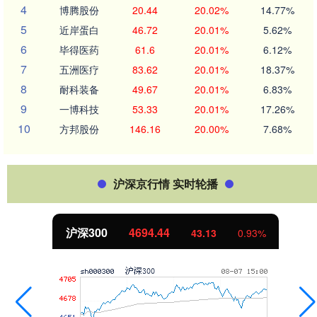
4
博腾股份
20.44
20.02%
14.77%
5
近岸蛋白
46.72
20.01%
5.62%
6
毕得医药
61.6
20.01%
6.12%
7
五洲医疗
83.62
20.01%
18.37%
8
耐科装备
49.67
20.01%
6.83%
9
一博科技
53.33
20.01%
17.26%
10
方邦股份
146.16
20.00%
7.68%
沪深京行情 实时轮播
4.44
北证50
113
43.13
0.93%