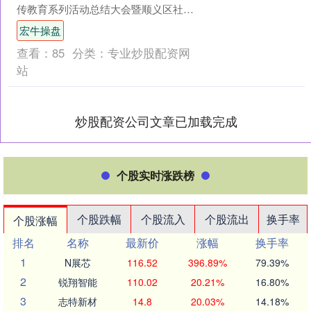
传教育系列活动总结大会暨顺义区社会
化管理退休人员暖心奉献人颁奖典礼在
宏牛操盘
北京金蝶会议中心....
查看：
85
分类：
专业炒股配资网
站
炒股配资公司文章已加载完成
个股实时涨跌榜
个股跌幅
个股流入
个股流出
换手率
个股涨幅
排名
名称
最新价
涨幅
换手率
1
N展芯
116.52
396.89%
79.39%
2
锐翔智能
110.02
20.21%
16.80%
3
志特新材
14.8
20.03%
14.18%