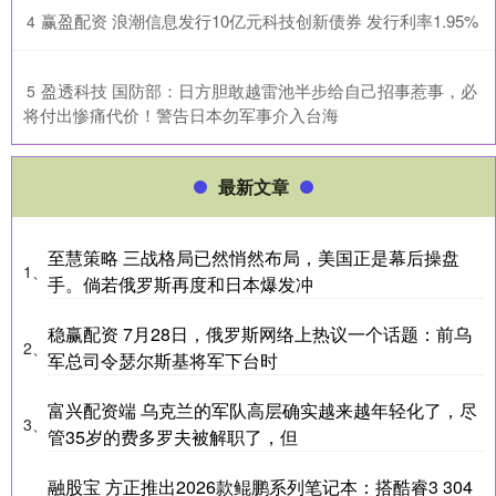
​赢盈配资 浪潮信息发行10亿元科技创新债券 发行利率1.95%
4
​盈透科技 国防部：日方胆敢越雷池半步给自己招事惹事，必
5
将付出惨痛代价！警告日本勿军事介入台海
最新文章
至慧策略 三战格局已然悄然布局，美国正是幕后操盘
1、
手。倘若俄罗斯再度和日本爆发冲
稳赢配资 7月28日，俄罗斯网络上热议一个话题：前乌
2、
军总司令瑟尔斯基将军下台时
富兴配资端 乌克兰的军队高层确实越来越年轻化了，尽
3、
管35岁的费多罗夫被解职了，但
融股宝 方正推出2026款鲲鹏系列笔记本：搭酷睿3 304