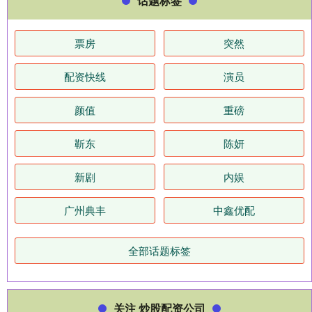
话题标签
票房
突然
配资快线
演员
颜值
重磅
靳东
陈妍
新剧
内娱
广州典丰
中鑫优配
全部话题标签
关注 炒股配资公司