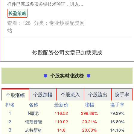
样件已完成多项关键技术验证，进入整
体测试阶段。未来长盈策略，轻舟货运
长盈策略
飞船也将会承担中国空间站....
查看：
128
分类：
专业炒股配资网
站
炒股配资公司文章已加载完成
个股实时涨跌榜
个股跌幅
个股流入
个股流出
换手率
个股涨幅
排名
名称
最新价
涨幅
换手率
1
N展芯
116.52
396.89%
79.39%
2
锐翔智能
110.02
20.21%
16.80%
3
志特新材
14.8
20.03%
14.18%