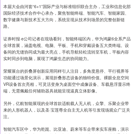
本届大会由河套“6+1”国际产业与标准组织联合主办，工业和信息化部
国际经济技术合作中心承办，聚焦智能终端、智能汽车、智能家园、
数字健康与新技术五大方向，系统呈现从技术到场景的完整创新链
路。
证券时报·e公司记者在现场看到，智能终端区内，华为鸿蒙6全系产品
全球首展，涵盖电视、电脑、平板、手机和穿戴设备五大类终端。设
备间的无缝协同成为最大亮点，手机导航轻松流转至车机，平板内容
实时同步到电脑，展现了鸿蒙生态的协同能力。
荣耀展台的折叠屏创新应用同样引人注目，多角度悬停、平行视界等
功能通过场景化演示，展现折叠形态设备的独特价值。裸眼全息空间
VR设备首次亮相，可灵活变身为桌面空中成像设备、车载悬浮显示终
端，无需佩戴任何辅助器具就能呈现逼真立体影像。
另外，亿航智能展现的全球首款适航载人无人机，众擎、乐聚企业带
来的人形机器人，以及圣·宝莲尊全自主无人机等引发现场观众广泛关
注。
智能汽车区中，华为乾崑、比亚迪、蔚来等车企带来实车座舱，演示