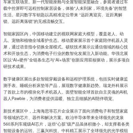
车家互联场景。新一代智能座舱与全屋智能深度融合，参观者通过车
载中控屏即可远程控制家居设备，体验“人未到家，环境先备”的智慧
生活。星闪数字车钥匙以高精准定位带来 “远距离迎宾、近距离解
锁、远距离落锁”的无感流畅交互。
智能家园区内，中国移动建立的视联网家庭大模型，覆盖老人、幼
儿、宠物和植物全域看护生态。移动爱家展示首个家庭陪伴机器人灵
犀，通过语音指令切换全屋模式。硕软技术展示云通信领域的核心技
术和开放生态，为消费电子行业的数智化发展注入新动能。华强北展
区以“AI+硬件”全链条生态与“AI+场景”创新应用双核驱动，展示多项自
研技术成果。
数字健康区展出多款智能穿戴设备和远程护理系统，包括实时健康监
测手表、睡眠分析床垫等产品，展现数字健康新趋势。瑞龙外科展示
了首款上市的模块化手术机器人。面壁智能全球首款自主灵魂的AI机
器人Pawbie，为消费者提供温暖、独立且细腻的AI陪伴萌宠。
新技术展区中，上海海思等芯片企业展示了面向消费电子和智慧家庭
等领域的芯片、器件和解决方案。欧冶半导体带来全球领先的龙泉
560系列车规级AI芯片，这些“心脏”级产品虽体积微小，却支撑着各类
智能设备的运转。三赢兴科技、中科精工展示了全球领先的光学模组