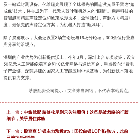
及一站式封测设备。亿维瑞光展现了全球领先的固态激光量子雷达“鬼
成像”技术，将会成为下一代无人驾驶和机器人的“眼睛”。启声科技的
智能超高精度声源定位和波束成形技术，全球独创，声源方向精度1
度，最领先的声源定位方案，为机器人打造“顺风耳”。
除了展览展示，大会还设置3场主论坛与16场分论坛，300余位行业嘉
宾分享前沿观点。
深圳的产业优势为创新提供沃土，今年3月，深圳出台专项政策，设立
50亿元人工智能终端基金和10亿元网络与通信基金，重点投向消费电
子产业链。深莞共建的国家人工智能应用中试基地，为创新技术落地
提供有力支撑。
炒股配资公司提示：文章来自网络，不代表本站观点。
上一篇：
中鑫优配 装修收尾别只关注颜值！这些易被忽略的打胶
细节，关乎居住体验
下一篇：
股查查 沪银主力涨近8%！国投白银LOF涨超8%，此前
已连续5日跌停