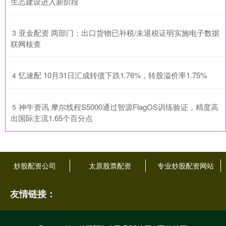
生态建设进入新阶段
​亚金配资 两部门：出口货物已补税/未退税证明实施电子数据
3
联网核查
​忆速配 10月31日汇成转债下跌1.76%，转股溢价率1.75%
4
​神牛资讯 摩尔线程S5000通过智源FlagOS训练验证，精度高
5
出国际主流1.65个百分点
炒股配资公司
太原股票配资
专业炒股配资网站
友情链接：