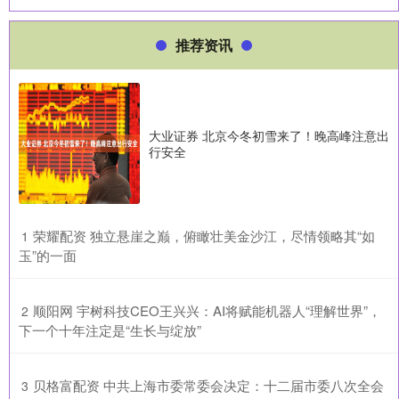
推荐资讯
大业证券 北京今冬初雪来了！晚高峰注意出
行安全
​荣耀配资 独立悬崖之巅，俯瞰壮美金沙江，尽情领略其“如
1
玉”的一面
​顺阳网 宇树科技CEO王兴兴：AI将赋能机器人“理解世界”，
2
下一个十年注定是“生长与绽放”
​贝格富配资 中共上海市委常委会决定：十二届市委八次全会
3