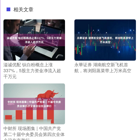
相关文章
溢诚优配 钛白粉概念上涨
永華证券 湖南航空新飞机首
337%，5股主力资金净流入超
航，将浏阳蒸菜带上万米高空
千万元
中财所 现场图集 | 中国共产党
第二十届中央委员会第四次全体
会议在京举行