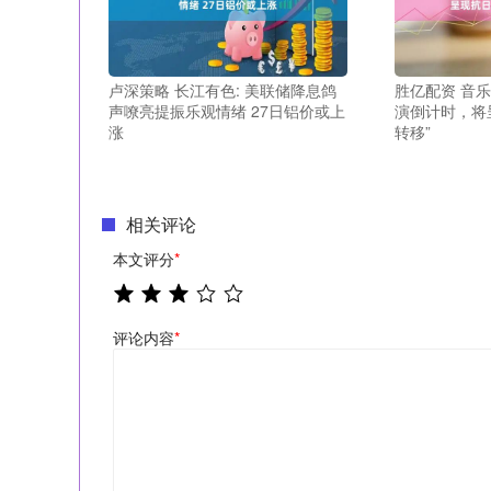
卢深策略 长江有色: 美联储降息鸽
胜亿配资 音
声嘹亮提振乐观情绪 27日铝价或上
演倒计时，将
涨
转移”
相关评论
本文评分
*
评论内容
*