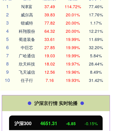
1
N津富
37.49
114.72%
77.46%
2
威尔高
39.83
20.01%
17.76%
3
锴威特
77.82
20.00%
1.17%
4
科翔股份
64.32
20.00%
12.21%
5
蜀道装备
33.61
19.99%
11.69%
6
中巨芯
27.85
19.99%
32.20%
7
广哈通信
19.03
19.99%
5.84%
8
欣天科技
18.02
19.97%
28.44%
9
飞天诚信
12.56
19.96%
8.49%
10
任子行
7.16
19.93%
31.42%
沪深京行情 实时轮播
沪深300
4651.31
北
-6.85
-0.15%