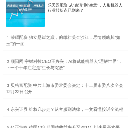
乐天盈配资 从“表演”到“生意”，人形机器人
行业转折点已到来？
​荣耀配资 独立悬崖之巅，俯瞰壮美金沙江，尽情领略其“如
1
玉”的一面
​顺阳网 宇树科技CEO王兴兴：AI将赋能机器人“理解世界”，
2
下一个十年注定是“生长与绽放”
​贝格富配资 中共上海市委常委会决定：十二届市委八次全会
3
12月22日召开
​东兴证券 维权几步走？从客服到法律，一文看懂投诉全流程
4
​亿正策略 德国10年期国债收益率升至2011年以来最高水平
5