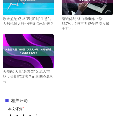
乐天盈配资 从“表演”到“生意”，
溢诚优配 钛白粉概念上涨
人形机器人行业转折点已到来？
337%，5股主力资金净流入超
千万元
天盈配 大量“激素蛋”又流入市
场，长期吃致癌？记者调查真相
→
相关评论
本文评分
*