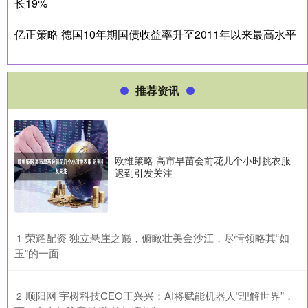
长19%
亿正策略 德国10年期国债收益率升至2011年以来最高水平
推荐资讯
欧维策略 高市早苗会前花几个小时挑衣服
迟到引发关注
​荣耀配资 独立悬崖之巅，俯瞰壮美金沙江，尽情领略其“如
1
玉”的一面
​顺阳网 宇树科技CEO王兴兴：AI将赋能机器人“理解世界”，
2