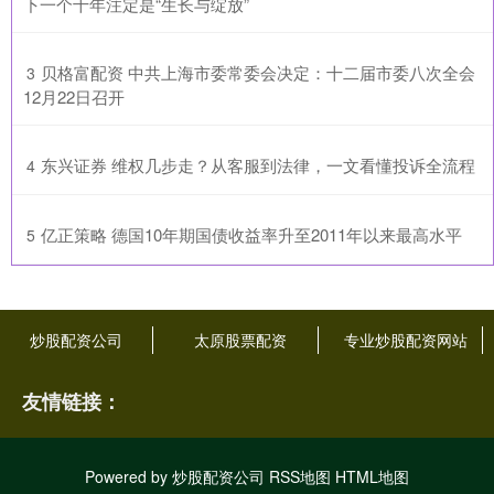
下一个十年注定是“生长与绽放”
​贝格富配资 中共上海市委常委会决定：十二届市委八次全会
3
12月22日召开
​东兴证券 维权几步走？从客服到法律，一文看懂投诉全流程
4
​亿正策略 德国10年期国债收益率升至2011年以来最高水平
5
炒股配资公司
太原股票配资
专业炒股配资网站
友情链接：
Powered by
炒股配资公司
RSS地图
HTML地图