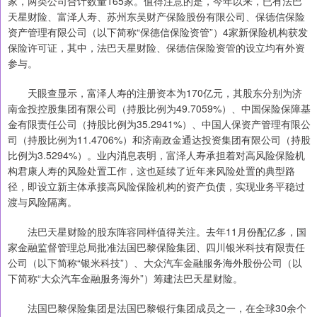
家，两类公司合计数量165家。值得注意的是，今年以来，已有法巴
天星财险、富泽人寿、苏州东吴财产保险股份有限公司、保德信保险
资产管理有限公司（以下简称“保德信保险资管”）4家新保险机构获发
保险许可证，其中，法巴天星财险、保德信保险资管的设立均有外资
参与。
天眼查显示，富泽人寿的注册资本为170亿元，其股东分别为济
南金投控股集团有限公司（持股比例为49.7059%）、中国保险保障基
金有限责任公司（持股比例为35.2941%）、中国人保资产管理有限公
司（持股比例为11.4706%）和济南政金通达投资集团有限公司（持股
比例为3.5294%）。业内消息表明，富泽人寿承担着对高风险保险机
构君康人寿的风险处置工作，这也延续了近年来风险处置的典型路
径，即设立新主体承接高风险保险机构的资产负债，实现业务平稳过
渡与风险隔离。
法巴天星财险的股东阵容同样值得关注。去年11月份配亿多，国
家金融监督管理总局批准法国巴黎保险集团、四川银米科技有限责任
公司（以下简称“银米科技”）、大众汽车金融服务海外股份公司（以
下简称“大众汽车金融服务海外”）筹建法巴天星财险。
法国巴黎保险集团是法国巴黎银行集团成员之一，在全球30余个